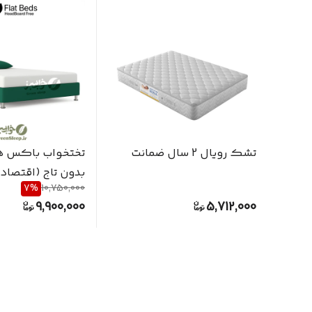
تشک رویال 2 سال ضمانت
تختخواب باکس هت
7
%
10,750,000
یکو و نیم نفره
9,900,000
5,712,000