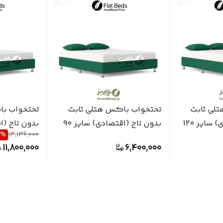
لی ثابت
تختخواب باکس هتلی ثابت
تختخواب با
بدون تاج (اقتصادی) سایز 120
بدون تاج (اقتصادی) سایز ۹۰
%
13,136,000
تکنفره
دو نفره
11,800,000
6,400,000