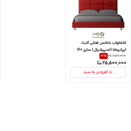
تختخواب باکس هتلی ثابت
ایرانیکا (اسپیشیال) سایز 160
4
%
26,759,000
دونفره به همراه تاج طرح مستطیل
25,500,000
افزودن به سبد