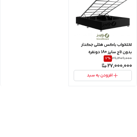
تختخواب باکس هتلی جکدار
بدون تاج سایز 180 دونفره
7
%
29,309,000
27,000,000
افزودن به سبد