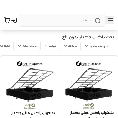
تخت باکس جکدار بدون تاج
پربازدیدترین
برندها
قیمت
دسته‌بندی
فقط مح
تختخواب باکس هتلی جکدار
تختخواب باکس هتلی جکدار