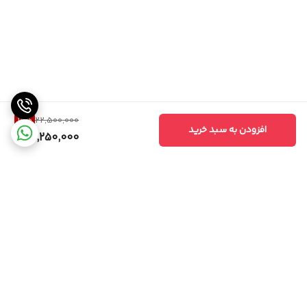
10
%
22,500,000
افزودن به سبد خرید
20,250,000
برگشت به بالا