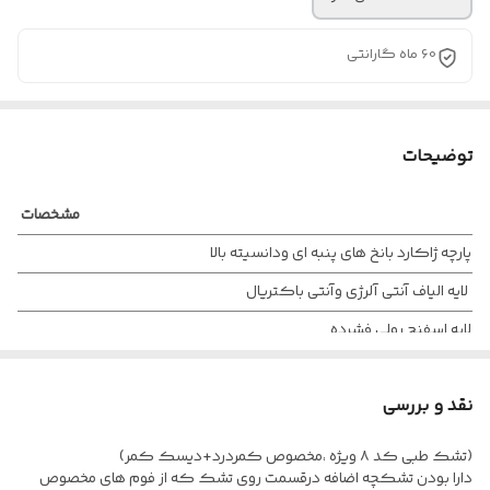
60 ماه گارانتی
توضیحات
مشخصات کال
پارچه ژاکارد بانخ های پنبه ای ودانسیته بالا
لایه الیاف آنتی آلرژی وآنتی باکتریال
لایه اسفنج رولی فشرده
لایه ترموباند مخصوص
نقد و بررسی
لایه فوم پلی یورتان مخصوص
لایه ترموفلت تقسیم فشار دانسیته
(تشک طبی کد ۸ ویژه ،مخصوص کمردرد+دیسک کمر)
دارا بودن تشکچه اضافه درقسمت روی تشک که از فوم های مخصوص
دیواره حوضچه ای شکل