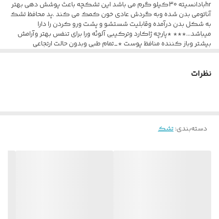
hrبادانسیته 30کیلو گرم می باشد این تشکچه باعث پوشش دهی بهتر
لایه ترمو فلت تقسیم فشار
آناتومی بدن شده وبه گردش عادی خون کمک می کند .پد محافظ تشک
به شکل بدن درآمده وقابلیت شستشو و پشت ورو کردن را دارا
میباشد...*** *پارچه ژاکارد وترکیبی آلوئه ورا برای تنفس بهتر وآرامش
بیشتر وباز کننده منافظ پوست *_تمام طبی وبدون حالت ارتجاعی
ضمانت کالا
بااسکلت مرکزی فوم پلی یورتان لایه ای فشرده مخصوص *-قابلیت
استفاده از دوطرف تشک *-لایه ترمو فلت مخصوص 2000gr فشرده وگرما
60 ماه گارانتی
نظرات
دیده که تشک های عادی 800grاستفاده میشود. *-دیواره حوضچه ای
شکل مخصوص. *-اسفنج30 کیلوگرم که باعث طول عمر تشک شده
واز راحتی بالایی برخوردار است
دسته‌بندی
:
تشک