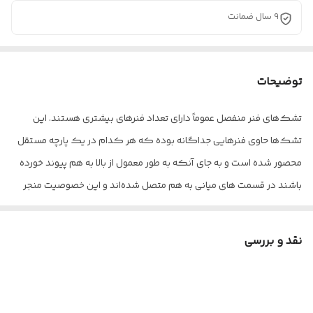
9 سال ضمانت
توضیحات
تشک‌های فنر منفصل عموماً دارای تعداد فنرهای بیشتری هستند. این
تشک‌ها حاوی فنرهایی جداگانه بوده که هر کدام در یک پارچه مستقل
محصور شده است و به جای آنکه به طور معمول از بالا به هم پیوند خورده
باشند در قسمت های میانی به هم متصل شده‌اند و این خصوصیت منجر
خواهد شد که هر فنر به طور کاملاً مستقل از دیگری عمل نماید. در
تشک‌های سنتی فنری (فنر متصل)، با حرکت هریک از فنرها، سایر فنرهای
نقد و بررسی
اطراف نیز تحت تاثیر آن، حرکت خواهند نمود. بنابراین با حرکت و غلت زدن
یک نفر بر روی تشک، این حرکت به کل سطح تشک منتقل شده و از
طریق شخص مجاور احساس خواهد شد که می‌تواند احساس آرامش را از