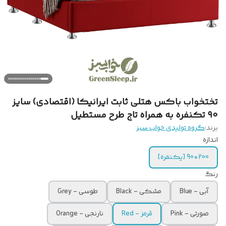
تختخواب باکس هتلی ثابت ایرانیکا (اقتصادی) سایز
۹۰ تکنفره به همراه تاج طرح مستطیل
برند:
گروه تولیدی خواب سبز
اندازه
200*90 [یکنفره]
رنگ
آبی - Blue
مشکی - Black
طوسی - Grey
صورتی - Pink
قرمز - Red
نارنجی - Orange