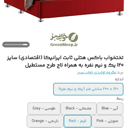
تختخواب باکس هتلی ثابت ایرانیکا (اقتصادی) سایز
120 یک و نیم نفره به همراه تاج طرح مستطیل
برند:
گروه تولیدی خواب سبز
اندازه
120 * 200 سانتی متر {یک و نیم نفره}
رنگ
آبی - Blue
مشکی - Black
طوسی - Grey
صورتی - Pink
قرمز - Red
نارنجی - Orange