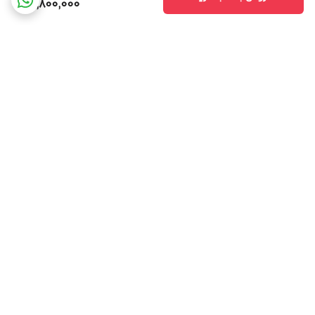
14,800,000
برگشت به بالا
امکان خرید حضوری
پشتیبانی همه روزه