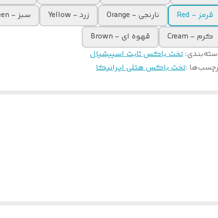
قرمز - Red
نارنجی - Orange
زرد - Yellow
سبز - Green
کرم - Cream
قهوه ای - Brown
سته‌بندی
:
تخت باکس ثابت اسپیشیال
چسب‌ها :
تخت باکس هتلی ایرانیکا