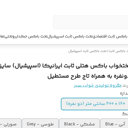
باکس ثابت اقتصادی
تخت باکس ثابت اسپیشیال
تخت باکس جکدار
روتختی
تما
 باکس ثابت
/
تخت باکس ثابت اسپیشیال
ونفره به همراه تاج طرح مستطیل
ند:
گروه تولیدی خواب سبز
دازه
160 * 200 سانتی متر (دو نفره)
نگ
آبی - Blue
مشکی - Black
طوسی - Grey
صورتی - Pink