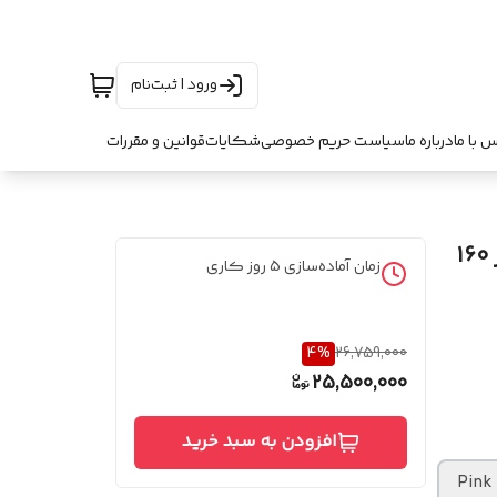
ورود | ثبت‌نام
س با ما
درباره ما
سیاست حریم خصوصی
شکایات
قوانین و مقررات
تختخواب باکس هتلی ثابت ایرانیکا (اسپیشیال) سایز 160
زمان آماده‌سازی
5
روز کاری
4
%
26,759,000
25,500,000
افزودن به سبد خرید