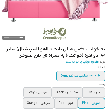
تختخواب باکس هتلی ثابت دالاهو (اسپیشیال) سایز
180 دو نفره (دو تکه) به همراه تاج طرح عمودی
برند:
گروه تولیدی خواب سبز
اندازه
90 * 200 سانتی متر (دوتکه)
رنگ
آبی - Blue
مشکی - Black
طوسی - Grey
صورتی - Pink
قرمز - Red
نارنجی - Orange