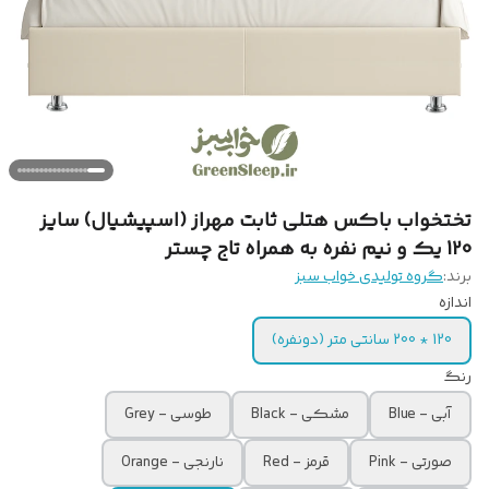
تختخواب باکس هتلی ثابت مهراز (اسپیشیال) سایز
120 یک و نیم نفره به همراه تاج چستر
برند:
گروه تولیدی خواب سبز
اندازه
120 * 200 سانتی متر (دونفره)
رنگ
آبی - Blue
مشکی - Black
طوسی - Grey
صورتی - Pink
قرمز - Red
نارنجی - Orange