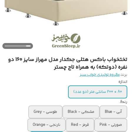
تختخواب باکس هتلی جکدار مدل مهراز سایز 160 دو
نفره (دوتکه) به همراه تاج چستر
برند:
گروه تولیدی خواب سبز
اندازه
80 * 200 سانتی متر (دو عدد)
رنگ
آبی - Blue
مشکی - Black
طوسی - Grey
صورتی - Pink
قرمز - Red
نارنجی - Orange