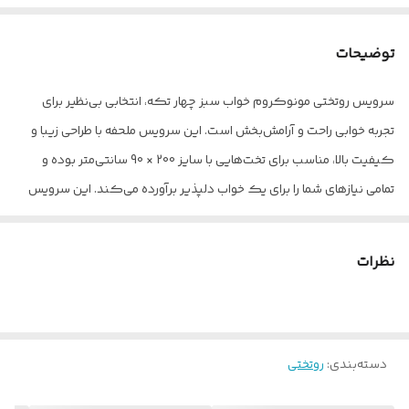
توضیحات
سرویس روتختی مونوکروم خواب سبز چهار تکه، انتخابی بی‌نظیر برای
تجربه خوابی راحت و آرامش‌بخش است. این سرویس ملحفه با طراحی زیبا و
کیفیت بالا، مناسب برای تخت‌هایی با سایز 200 × 90 سانتی‌متر بوده و
تمامی نیازهای شما را برای یک خواب دلپذیر برآورده می‌کند. این سرویس
شامل چهار تکه کاربردی است: یک ملحفه با ابعاد 90 × 25 × 200
سانتی‌متر، دو روبالشی با ابعاد 67 × 47 سانتی‌متر و یک روکش لحاف با
نظرات
ابعاد 160 × 220 سانتی‌متر. جنس ملحفه و روکش لحاف از میکرو با
کیفیت بالا بوده که علاوه بر نرمی و لطافت، دوام و مقاومت بالایی در برابر
شستشو دارد. روبالشی‌های این سرویس نیز از جنس میکرو بوده و طراحی
دسته‌بندی
:
روتختی
آن‌ها به گونه‌ای است که با سایر اجزای سرویس هماهنگی کامل دارد.
لازم به ذکر است که روکش لحاف بدون مغزی می‌باشد . این سرویس