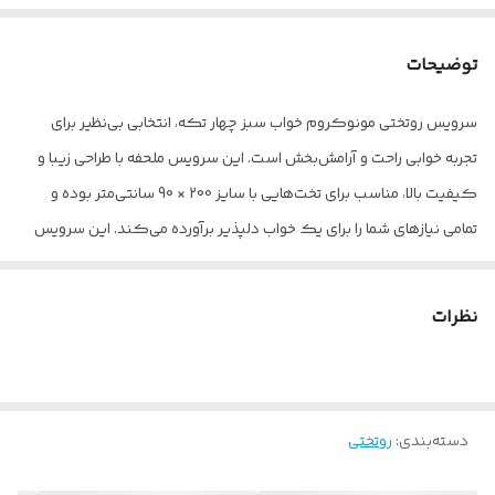
توضیحات
سرویس روتختی مونوکروم خواب سبز چهار تکه، انتخابی بی‌نظیر برای
تجربه خوابی راحت و آرامش‌بخش است. این سرویس ملحفه با طراحی زیبا و
کیفیت بالا، مناسب برای تخت‌هایی با سایز 200 × 90 سانتی‌متر بوده و
تمامی نیازهای شما را برای یک خواب دلپذیر برآورده می‌کند. این سرویس
شامل چهار تکه کاربردی است: یک ملحفه با ابعاد 90 × 25 × 200
سانتی‌متر، دو روبالشی با ابعاد 67 × 47 سانتی‌متر و یک روکش لحاف با
نظرات
ابعاد 160 × 220 سانتی‌متر. جنس ملحفه و روکش لحاف از میکرو با
کیفیت بالا بوده که علاوه بر نرمی و لطافت، دوام و مقاومت بالایی در برابر
شستشو دارد. روبالشی‌های این سرویس نیز از جنس میکرو بوده و طراحی
دسته‌بندی
:
روتختی
آن‌ها به گونه‌ای است که با سایر اجزای سرویس هماهنگی کامل دارد.
لازم به ذکر است که روکش لحاف بدون مغزی می‌باشد . این سرویس