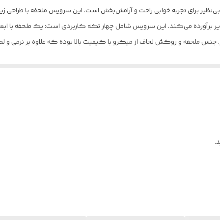
ک روکش لحاف با ابعاد 160 × 220 سانتی‌متر. جنس ملحفه و روکش لحاف از میکرو با کیفیت بالا بوده که علاو
ی آن‌ها به گونه‌ای است که با سایر اجزای سرویس هماهنگی کامل دارد. لازم
ارد و به راحتی می‌توانید آن را تمیز و مرتب نگه دارید. طراحی ساده و شیک ا
.