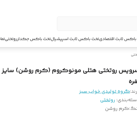
باکس ثابت اقتصادی
تخت باکس ثابت اسپیشیال
تخت باکس جکدار
روتختی
تما
ختی
رویس روتختی هتلی مونوکروم (کرم روشن) سایز 
فره
ند:
گروه تولیدی خواب سبز
سته‌بندی
:
روتختی
نگ
:
کرم روشن