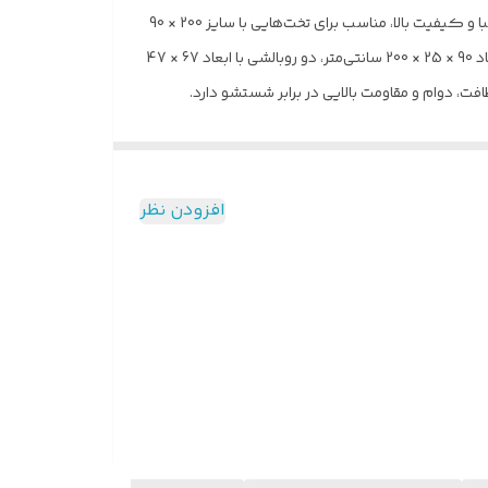
سرویس روتختی مونوکروم خواب سبز چهار تکه، انتخابی بی‌نظیر برای تجربه خوابی راحت و آرامش‌بخش است. این سرویس ملحفه با طراحی زیبا و کیفیت بالا، مناسب برای تخت‌هایی با سایز 200 × 90
سانتی‌متر بوده و تمامی نیازهای شما را برای یک خواب دلپذیر برآورده می‌کند. این سرویس شامل چهار تکه کاربردی است: یک ملحفه با ابعاد 90 × 25 × 200 سانتی‌متر، دو روبالشی با ابعاد 67 × 47
ه بر نرمی و لطافت، دوام و مقاومت بالایی در برابر شستشو دارد.
 به ذکر است که روکش لحاف بدون مغزی می‌باشد . این
ین محصول، آن را به گزینه‌ای مناسب برای هر نوع
افزودن نظر