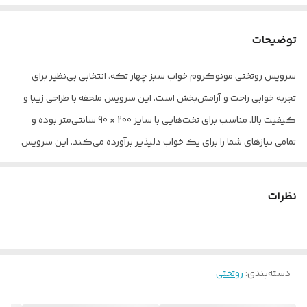
توضیحات
سرویس روتختی مونوکروم خواب سبز چهار تکه، انتخابی بی‌نظیر برای
تجربه خوابی راحت و آرامش‌بخش است. این سرویس ملحفه با طراحی زیبا و
کیفیت بالا، مناسب برای تخت‌هایی با سایز 200 × 90 سانتی‌متر بوده و
تمامی نیازهای شما را برای یک خواب دلپذیر برآورده می‌کند. این سرویس
شامل چهار تکه کاربردی است: یک ملحفه با ابعاد 90 × 25 × 200
سانتی‌متر، دو روبالشی با ابعاد 67 × 47 سانتی‌متر و یک روکش لحاف با
نظرات
ابعاد 160 × 220 سانتی‌متر. جنس ملحفه و روکش لحاف از میکرو با
کیفیت بالا بوده که علاوه بر نرمی و لطافت، دوام و مقاومت بالایی در برابر
شستشو دارد. روبالشی‌های این سرویس نیز از جنس میکرو بوده و طراحی
دسته‌بندی
:
روتختی
آن‌ها به گونه‌ای است که با سایر اجزای سرویس هماهنگی کامل دارد.
لازم به ذکر است که روکش لحاف بدون مغزی می‌باشد . این سرویس