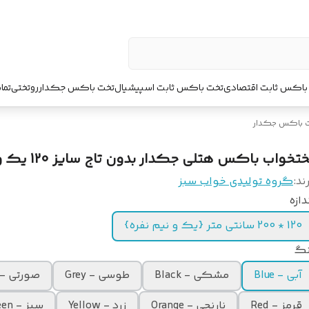
باکس ثابت اقتصادی
تخت باکس ثابت اسپیشیال
تخت باکس جکدار
روتختی
تما
 باکس جکدار
تخواب باکس هتلی جکدار بدون تاج سایز 120 یک و نیم
ند:
گروه تولیدی خواب سبز
دازه
120 * 200 سانتی متر {یک و نیم نفره}
نگ
آبی - Blue
مشکی - Black
طوسی - Grey
صورتی - Pink
قرمز - Red
نارنجی - Orange
زرد - Yellow
سبز - Green