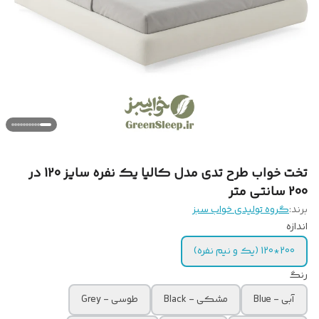
تخت خواب طرح تدی مدل کالیا یک نفره سایز 120 در
200 سانتی متر
برند:
گروه تولیدی خواب سبز
اندازه
200*120 (یک و نیم نفره)
رنگ
آبی - Blue
مشکی - Black
طوسی - Grey