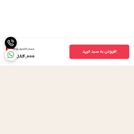
9
%
25,503,000
افزودن به سبد خرید
23,184,000
برگشت به بالا