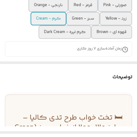
صورتی - Pink
قرمز - Red
نارنجی - Orange
زرد - Yellow
سبز - Green
کرم - Cream
قهوه ای - Brown
کرم تیره - Dark Cream
زمان آماده‌سازی
7
روز کاری
توضیحات
🛏️ تخت خواب طرح تدی کالیا –
سایز ۱۲۰×۲۰۰ از خواب سبز (Green