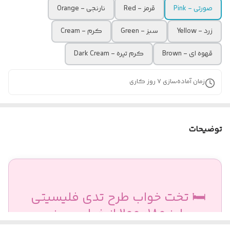
صورتی - Pink
قرمز - Red
نارنجی - Orange
زرد - Yellow
سبز - Green
کرم - Cream
قهوه ای - Brown
کرم تیره - Dark Cream
زمان آماده‌سازی
7
روز کاری
توضیحات
🛏️ تخت خواب طرح تدی فلیسیتی
– سایز ۱۸۰×۲۰۰ از خواب سبز