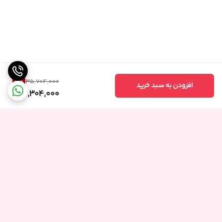
9
%
35,704,000
افزودن به سبد خرید
32,304,000
برگشت به بالا