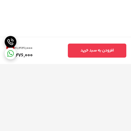
8
%
21,331,000
افزودن به سبد خرید
19,476,000
برگشت به بالا