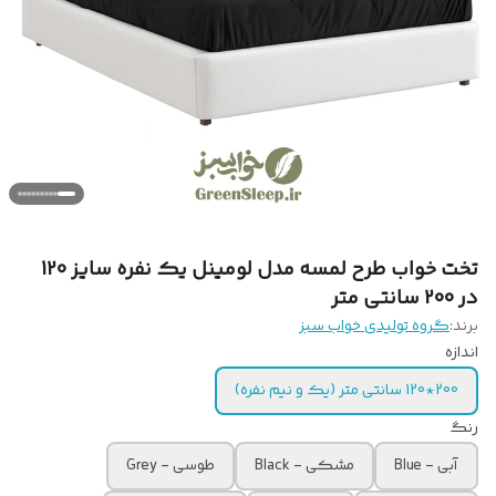
تخت خواب طرح لمسه مدل لومینل یک نفره سایز 120
در 200 سانتی متر
برند:
گروه تولیدی خواب سبز
اندازه
200*120 سانتی متر (یک و نیم نفره)
رنگ
آبی - Blue
مشکی - Black
طوسی - Grey