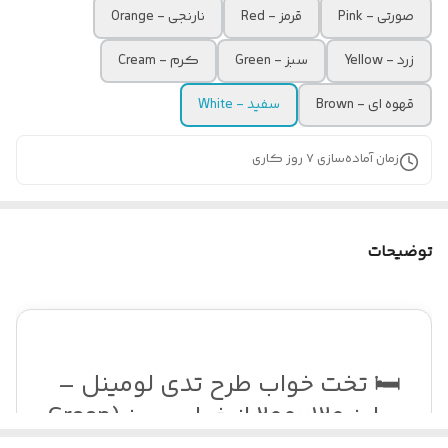
صورتی - Pink
قرمز - Red
نارنجی - Orange
زرد - Yellow
سبز - Green
کرم - Cream
قهوه ای - Brown
سفید - White
زمان آماده‌سازی
7
روز کاری
توضیحات
🛏️ تخت خواب طرح تدی لومینل –
سایز ۱۲۰×۲۰۰ از خواب سبز (Green