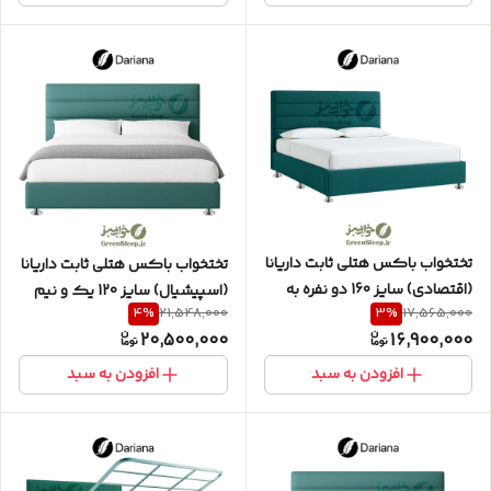
تختخواب باکس هتلی ثابت داریانا
تختخواب باکس هتلی ثابت داریانا
(اقتصادی) سایز 160 دو نفره به
(اسپیشیال) سایز 120 یک و نیم
4
%
3
%
21,548,000
17,565,000
همراه تاج طرح افقی
نفره به همراه تاج افقی
20,500,000
16,900,000
افزودن به سبد
افزودن به سبد