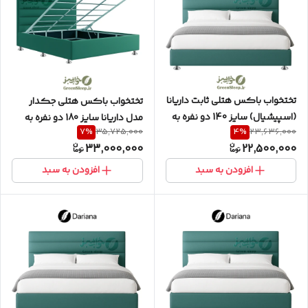
تختخواب باکس هتلی ثابت داریانا
تختخواب باکس هتلی جکدار
(اسپیشیال) سایز 140 دو نفره به
مدل داریانا سایز 180 دو نفره به
7
%
4
%
35,725,000
23,636,000
همراه تاج افقی
همراه تاج افقی
33,000,000
22,500,000
افزودن به سبد
افزودن به سبد