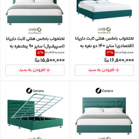
تختخواب باکس هتلی ثابت داریانا
تختخواب باکس هتلی ثابت داریانا
(اقتصادی) سایز 140 دو نفره به
(اسپیشیال) سایز 90 یکنفره به
5
%
3
%
16,340,000
17,095,000
همراه تاج طرح افقی
همراه تاج افقی
15,500,000
16,500,000
افزودن به سبد
افزودن به سبد