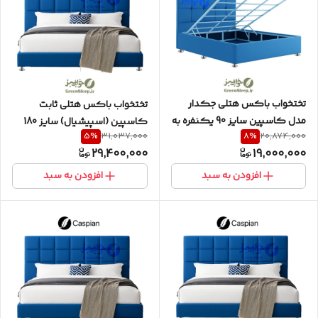
تختخواب باکس هتلی جکدار
تختخواب باکس هتلی ثابت
مدل کاسپین سایز 90 یکنفره به
کاسپین (اسپیشیال) سایز 180
5
%
8
%
31,037,000
20,874,000
همراه تاج مربعی
دو نفره (دو تکه) به همراه تاج
29,400,000
19,000,000
طرح مربع
افزودن به سبد
افزودن به سبد