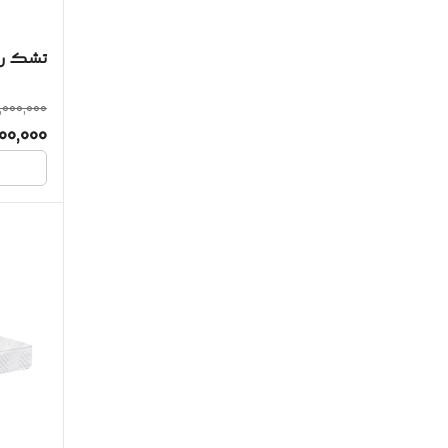
تشک رو
000,000
00,000