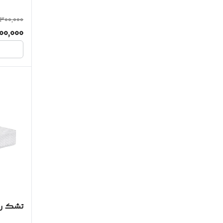
,300,000
00,000
تشک روی