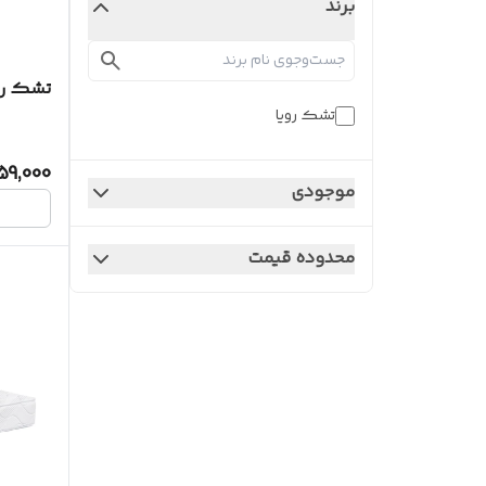
برند
تشک رو
تشک رویا
59,000
موجودی
محدوده قیمت