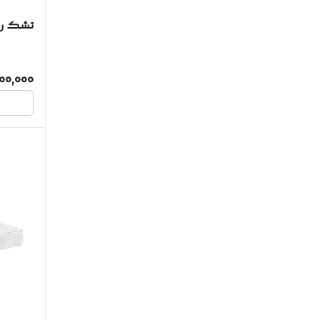
تشک روی
000,000