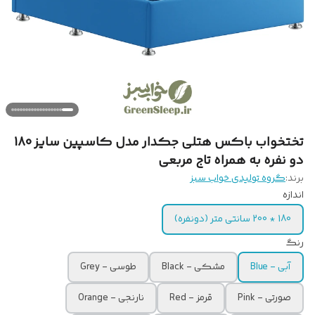
تختخواب باکس هتلی جکدار مدل کاسپین سایز 180
دو نفره به همراه تاج مربعی
برند:
گروه تولیدی خواب سبز
اندازه
180 * 200 سانتی متر (دونفره)
رنگ
آبی - Blue
مشکی - Black
طوسی - Grey
صورتی - Pink
قرمز - Red
نارنجی - Orange